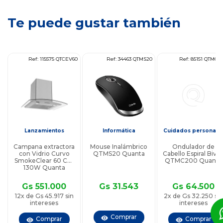
Te puede gustar también
91
Ref: 115575 QTCEV60
Ref: 34463 QTMS20
Ref: 85151 QTMC2
s
Lanzamientos
Informática
Cuidados personale
Campana extractora
Mouse Inalámbrico
Ondulador de
con Vidrio Curvo
QTMS20 Quanta
Cabello Espiral Bivol
SmokeClear 60 Cm
QTMC200 Quanta
130W Quanta
QTCEV60
Gs 551.000
Gs 31.543
Gs 64.500
12x de Gs 45.917 sin
2x de Gs 32.250 sin
intereses
intereses
Comprar
Comprar
Comprar