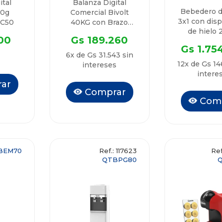
ital
Balanza Digital
Bebedero 
00g
Comercial Bivolt
3x1 con dis
BC50
40KG con Brazo
de hielo 
QTBD275 Quanta
00
Gs 189.260
Triaqua 
Gs 1.75
QTBM
6x de Gs 31.543 sin
12x de Gs 14
intereses
intere
ar
Comprar
Com
BEM70
Ref.: 117623
Ref
QTBPG80