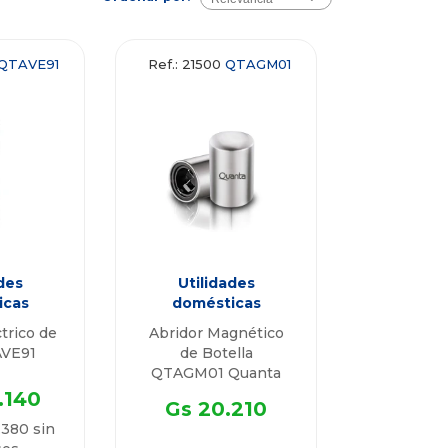
QTAVE91
Ref.: 21500
QTAGM01
des
Utilidades
icas
domésticas
Abridor Magnético
AVE91
de Botella
QTAGM01 Quanta
.140
Gs 20.210
.380 sin