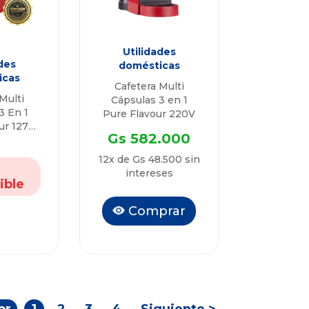
Utilidades
des
domésticas
icas
Cafetera Multi
Multi
Cápsulas 3 en 1
3 En 1
Pure Flavour 220V
ur 127v
Gs 582.000
J- Ed.
n Porta
12x de Gs 48.500 sin
las
intereses
ible
Comprar