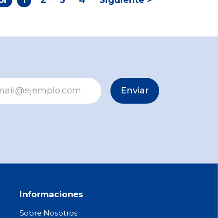
or
1
2
3
4
Siguiente >
Enviar
Informaciones
Sobre Nosotros