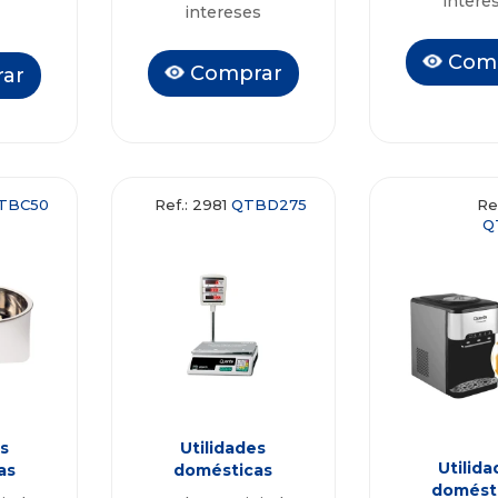
intere
intereses
Com
Comprar
ar
TBC50
Ref.: 2981
QTBD275
Re
Q
s
Utilidades
Utilida
as
domésticas
domést