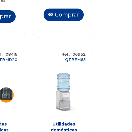
ses
Comprar
prar
f.: 108416
Ref.: 106962
TBMD20
QTBEM65
des
Utilidades
icas
domésticas