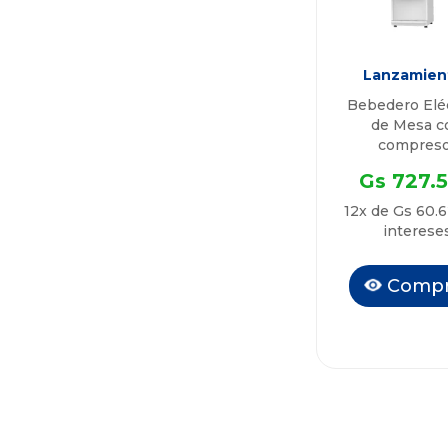
Lanzamien
Bebedero Elé
de Mesa c
compreso
HydroDuot
Gs 727.
QTBEM7
12x de Gs 60.6
interese
Compr