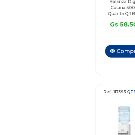
Balanza Dig
Cocina 50
Quanta QT
Gs 58.5
Compr
Ref.: 117593
QT