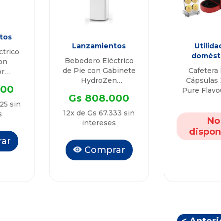
tos
Lanzamientos
Utilida
ctrico
domést
Bebedero Eléctrico
on
de Pie con Gabinete
Cafetera 
r
HydroZen
Cápsulas 
ti
500
QTBPG80
Pure Flavo
0
Gs 808.000
QTCMC50 R
25 sin
Limitada Co
12x de Gs 67.333 sin
s
Cápsu
No
intereses
dispon
ar
Comprar