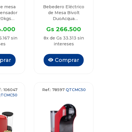
de mesa
Bebedero Eléctrico
pensador
de Mesa Bivolt
20kgs
DuoAcqua
Elite
QTBEM65 Quanta
4.000
Gs 266.500
D20
6.167 sin
8x de Gs 33.313 sin
ses
intereses
prar
Comprar
.: 106047
Ref.: 78597
QTCMC50
QTCMC50