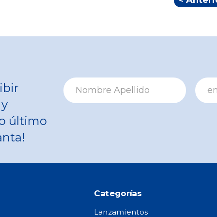
< Anteri
ibir
 y
o último
anta!
Categorías
Lanzamientos