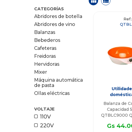
CATEGORÍAS
Abridores de botella
Ref.
Abridores de vino
QTBL
Balanzas
Bebederos
Cafeteras
Freidoras
Hervidoras
Mixer
Máquina automática
de pasta
Utilidade
Ollas eléctricas
doméstic
Balanza de C
VOLTAJE
Capacidad 
QTBLC9000 Q
110V
220V
Gs 44.0