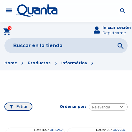
Iniciar sesión
0
Registrarme
Home
Productos
Informática
Filtrar
Ordenar por:
Relevancia
Ref.: 11907
QTHDV34
Ref.: 94047
QTAA150