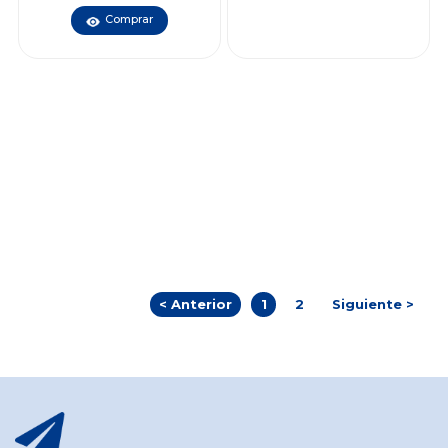
Comprar
< Anterior
1
2
Siguiente >