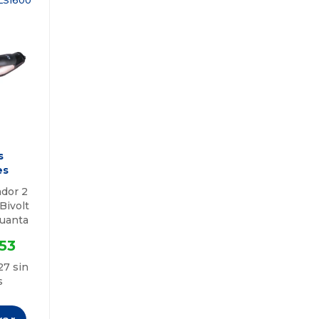
LS1600
s
es
ador 2
Bivolt
uanta
53
27 sin
s