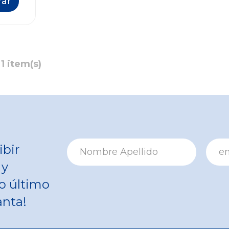
ar
1 item(s)
ibir
 y
o último
anta!