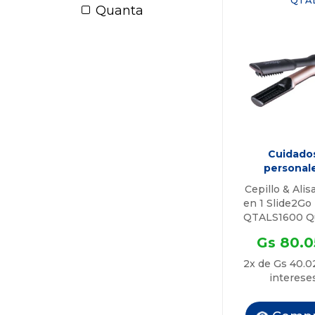
QTA
Quanta
Cuidado
personal
Cepillo & Alis
en 1 Slide2Go 
QTALS1600 Q
Gs 80.0
2x de Gs 40.0
interese