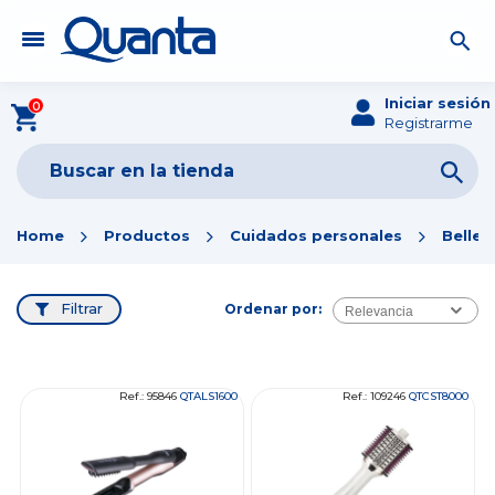
Iniciar sesión
0
Registrarme
Home
Productos
Cuidados personales
Bellez
Filtrar
Ordenar por:
Relevancia
Ref.: 95846
QTALS1600
Ref.: 109246
QTCST8000