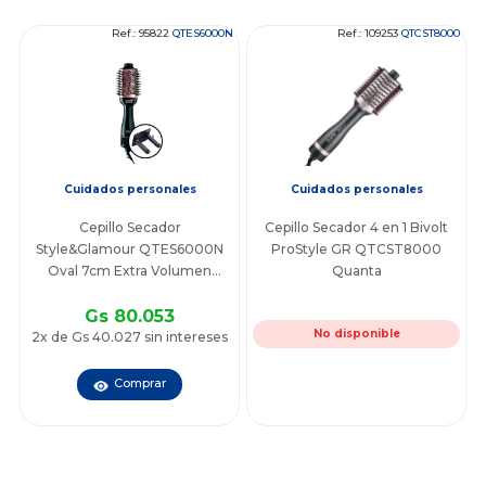
Ref.: 95822
QTES6000N
Ref.: 109253
QTCST8000
Cuidados personales
Cuidados personales
Cepillo Secador
Cepillo Secador 4 en 1 Bivolt
Style&Glamour QTES6000N
ProStyle GR QTCST8000
Oval 7cm Extra Volumen
Quanta
Original Con Soporte Bivolt
Gs 80.053
No disponible
2x de Gs 40.027 sin intereses
Comprar