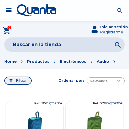
Iniciar sesión
0
Registrarme
Home
Productos
Electrónicos
Audio
Filtrar
Ordenar por:
Relevancia
Ref.: 51569
QTSPB64
Ref.: 90780
QTSPB64