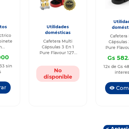
Utilida
tos
Utilidades
domést
domésticas
ctrico
Cafetera 
binete
Cafetera Multi
Cápsulas 
n
Cápsulas 3 En 1
Pure Flavo
0
Pure Flavour 127v
000
Gs 582
QTCMC50 RJ- Ed.
Limitada Con Porta
33 sin
12x de Gs 48
Cápsulas
No
s
intere
disponible
ar
Com