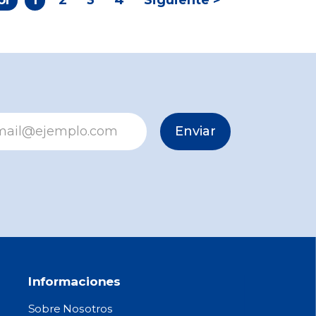
or
1
2
3
4
Siguiente >
Enviar
Informaciones
Sobre Nosotros