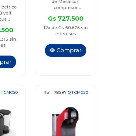
de Mesa con
léctrico
compresor
ivolt
HydroDuotti
Gs 727.500
qua
QTBEM70
Quanta
12x de Gs 60.625 sin
.500
intereses
.313 sin
ses
Comprar
prar
QTCMC50
Ref.: 78597
QTCMC50