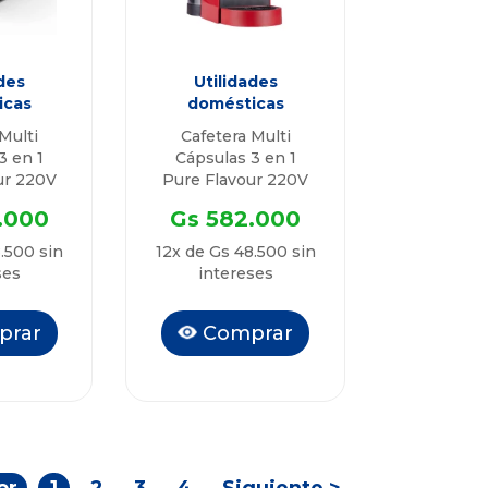
des
Utilidades
icas
domésticas
Multi
Cafetera Multi
3 en 1
Cápsulas 3 en 1
ur 220V
Pure Flavour 220V
.000
Gs 582.000
.500 sin
12x de Gs 48.500 sin
ses
intereses
prar
Comprar