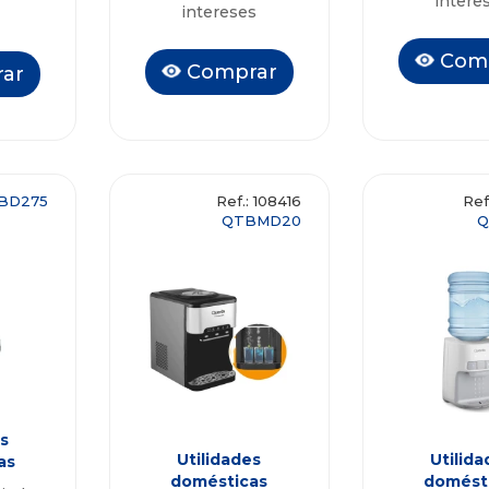
intere
intereses
Com
Comprar
ar
BD275
Ref.: 108416
Ref
QTBMD20
Q
s
Utilidades
Utilida
as
domésticas
domést