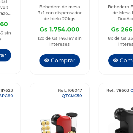
ital
Bebedero de mesa
Bebedero E
volt
3x1 con dispensador
de Mesa B
razo
de hielo 20kgs
DuoAc
anta
260
Triaqua Elite
QTBEM65 
Gs 1.754.000
Gs 266
QTBMD20
43 sin
12x de Gs 146.167 sin
8x de Gs 33
s
intereses
intere
ar
Comprar
Com
 117623
Ref.: 106047
Ref.: 78603
BPG80
QTCMC50