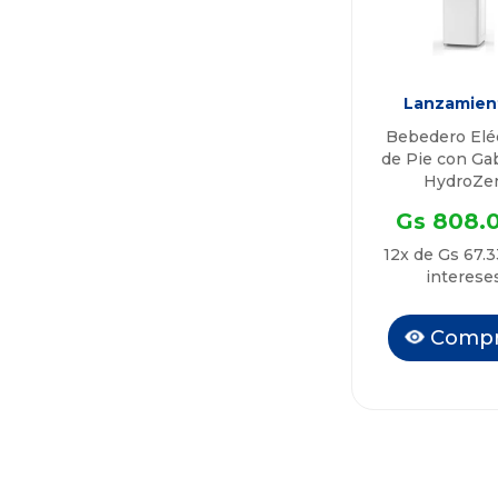
Lanzamien
Bebedero Elé
de Pie con Ga
HydroZe
QTBPG8
Gs 808.
12x de Gs 67.3
interese
Compr