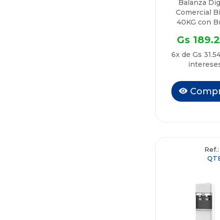
Balanza Dig
Comercial Bi
40KG con B
QTBD275 Qu
Gs 189.
6x de Gs 31.5
interese
Compr
Ref.:
QT