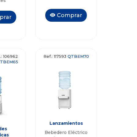
ses
Comprar
prar
.: 106962
Ref.: 117593
QTBEM70
TBEM65
Lanzamientos
des
Bebedero Eléctrico
icas