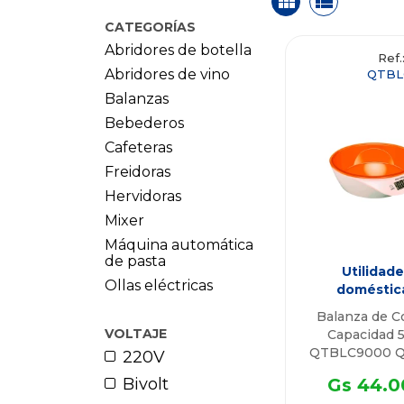
CATEGORÍAS
Abridores de botella
Ref.
Abridores de vino
QTBL
Balanzas
Bebederos
Cafeteras
Freidoras
Hervidoras
Mixer
Máquina automática
de pasta
Utilidade
Ollas eléctricas
doméstic
Balanza de C
VOLTAJE
Capacidad 
QTBLC9000 Q
220V
Bivolt
Gs 44.0