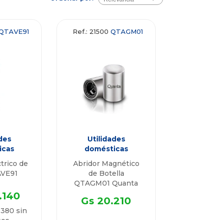
QTAVE91
Ref.: 21500
QTAGM01
des
Utilidades
icas
domésticas
Abridor Magnético
AVE91
de Botella
QTAGM01 Quanta
.140
Gs 20.210
.380 sin