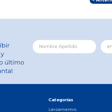
< Anteri
ibir
 y
o último
anta!
Categorías
Lanzamientos