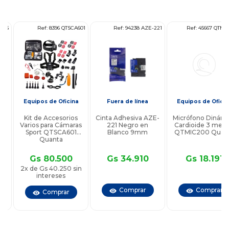
45
Ref: 8396 QTSCA601
Ref: 94238 AZE-221
Ref: 45667 QTMIC2
Equipos de Oficina
Fuera de línea
Equipos de Oficina
Kit de Accesorios
Cinta Adhesiva AZE-
Micrófono Dinámic
Varios para Cámaras
221 Negro en
Cardioide 3 metros
Sport QTSCA601
Blanco 9mm
QTMIC200 Quanta
Quanta
Gs 80.500
Gs 34.910
Gs 18.191
2x de Gs 40.250 sin
intereses
Comprar
Comprar
Comprar