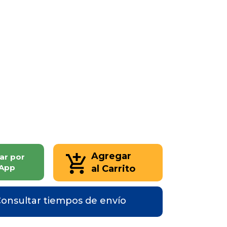
Agregar
ar por
App
al Carrito
onsultar tiempos de envío