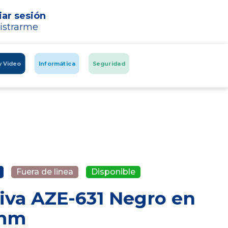
iar sesión
istrarme
y Video
Informática
Seguridad
Fuera de linea
Disponible
iva AZE-631 Negro en
2mm