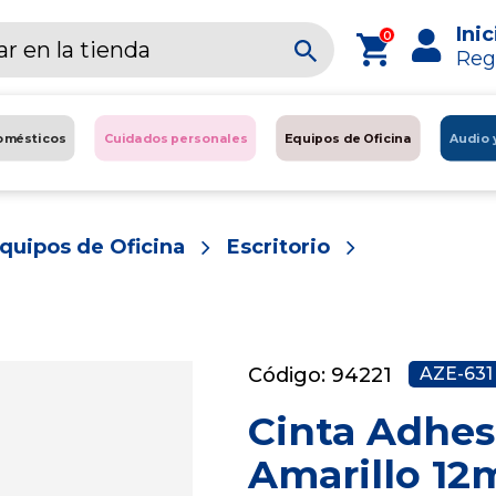
Inic
0
Reg
omésticos
Cuidados personales
Equipos de Oficina
Audio 
quipos de Oficina
Escritorio
Código: 94221
AZE-631
Cinta Adhes
Amarillo 1