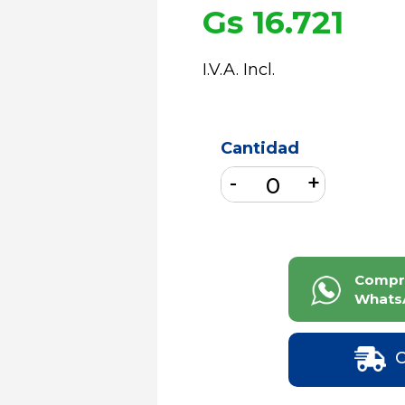
Gs 16.721
I.V.A. Incl.
Cantidad
Compr
Whats
C