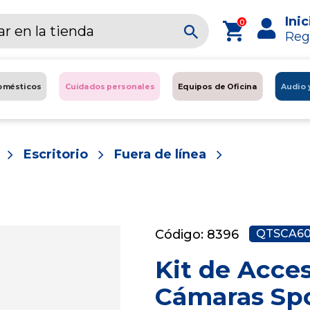
Inic
0
Reg
omésticos
Cuidados personales
Equipos de Oficina
Audio 
Escritorio
Fuera de línea
Código: 8396
QTSCA60
Kit de Acces
Cámaras Sp