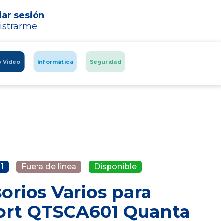
iar sesión
istrarme
y Video
Informática
Seguridad
1
Fuera de linea
Disponible
orios Varios para
ort QTSCA601 Quanta