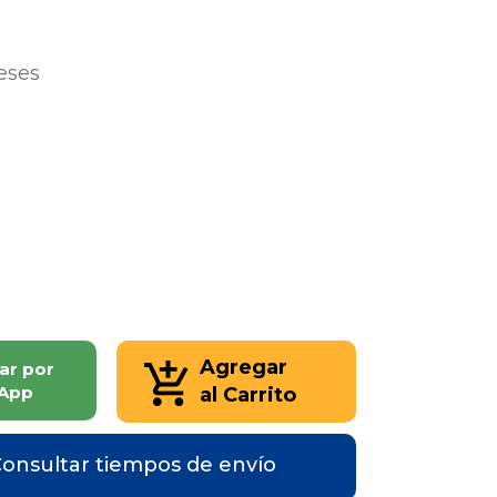
reses
Agregar
ar por
App
al Carrito
onsultar tiempos de envío