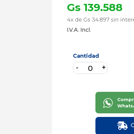
Gs 139.588
4x de Gs 34.897 sin inte
I.V.A. Incl.
Cantidad
Compr
Whats
C