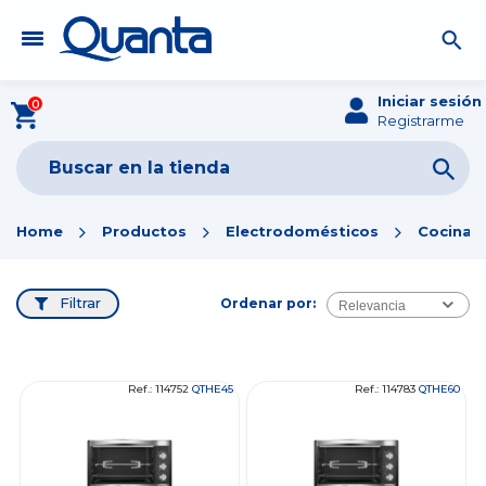
Iniciar sesión
0
Registrarme
Home
Productos
Electrodomésticos
Cocina
Filtrar
Ordenar por:
Relevancia
Ref.: 114752
QTHE45
Ref.: 114783
QTHE60