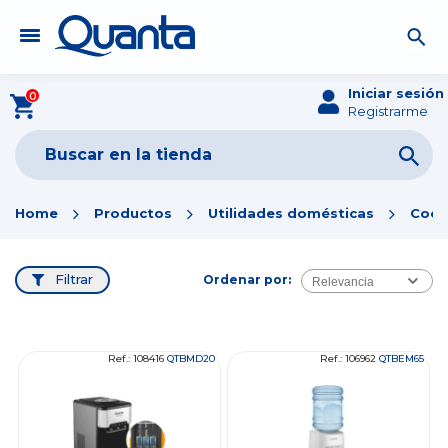
Iniciar sesión
0
Registrarme
Home
Productos
Utilidades domésticas
Coci
Filtrar
Ordenar por:
Relevancia
Ref.: 108416
QTBMD20
Ref.: 106962
QTBEM65