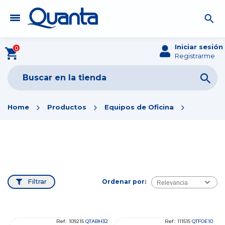
Iniciar sesión
0
Registrarme
Home
Productos
Equipos de Oficina
Filtrar
Ordenar por:
Relevancia
Ref.: 109215
QTABH32
Ref.: 111515
QTFOE10