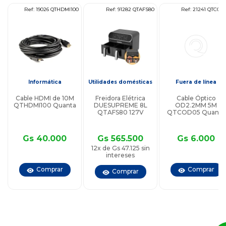
10
Ref: 19026 QTHDMI100
Ref: 91282 QTAFS80
Ref: 21241 QTCOD
s
Informática
Utilidades domésticas
Fuera de línea
Cable HDMI de 10M
Freidora Elétrica
Cable Óptico
QTHDMI100 Quanta
DUESUPREME 8L
OD2.2MM 5M
QTAFS80 127V
QTCOD05 Quanta
Gs 40.000
Gs 565.500
Gs 6.000
12x de Gs 47.125 sin
intereses
Comprar
Comprar
Comprar