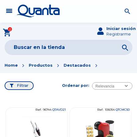
Iniciar sesión
0
Registrarme
Home
Productos
Destacados
Filtrar
Ordenar por:
Relevancia
Ref.: 96744
QTAVD21
Ref.: 106054
QTCMC50