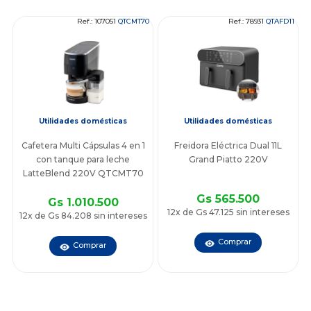
Ref.: 107051
QTCMT70
Ref.: 78931
QTAFD11
Utilidades domésticas
Utilidades domésticas
Cafetera Multi Cápsulas 4 en 1
Freidora Eléctrica Dual 11L
con tanque para leche
Grand Piatto 220V
LatteBlend 220V QTCMT70
Gs 565.500
Gs 1.010.500
12x de Gs 47.125 sin intereses
12x de Gs 84.208 sin intereses
Comprar
Comprar