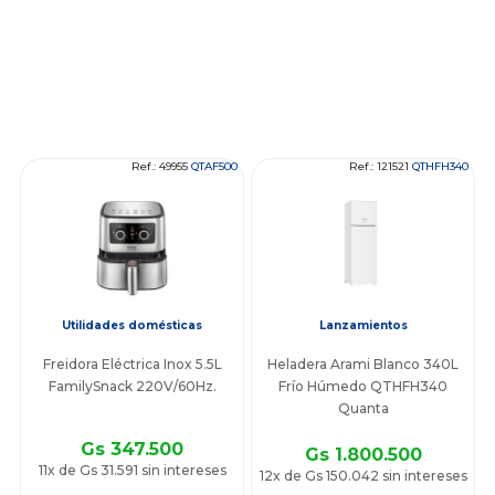
Ref.: 49955
QTAF500
Ref.: 121521
QTHFH340
Utilidades domésticas
Lanzamientos
Freidora Eléctrica Inox 5.5L
Heladera Arami Blanco 340L
FamilySnack 220V/60Hz.
Frío Húmedo QTHFH340
Quanta
Gs 347.500
Gs 1.800.500
11x de Gs 31.591 sin intereses
12x de Gs 150.042 sin intereses