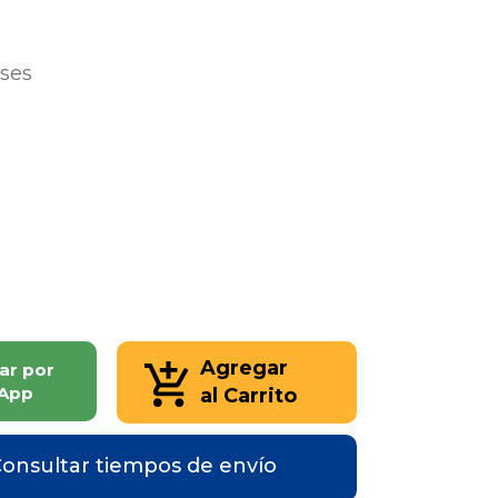
eses
Agregar
ar por
App
al Carrito
onsultar tiempos de envío