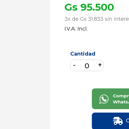
Gs 95.500
3x de Gs 31.833 sin inter
I.V.A. Incl.
Cantidad
Compr
Whats
C