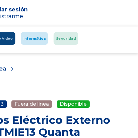
iar sesión
istrarme
y Video
Informática
Seguridad
nea
13
Fuera de linea
Disponible
os Eléctrico Externo
TMIE13 Quanta