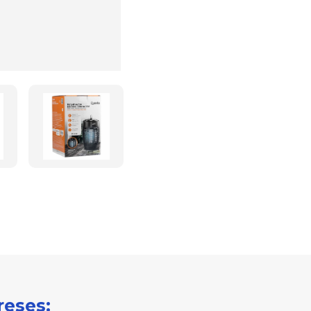
reses: