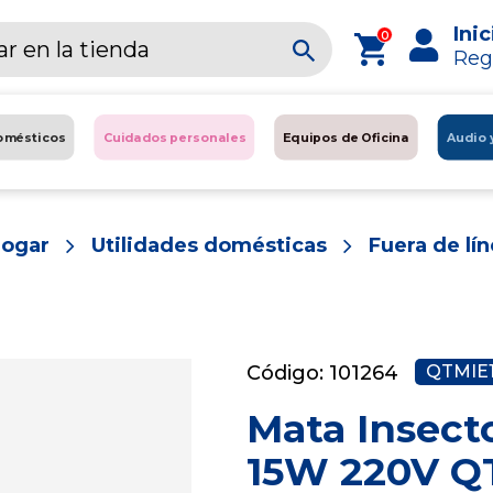
Inic
0
Reg
omésticos
Cuidados personales
Equipos de Oficina
Audio 
ogar
Utilidades domésticas
Fuera de lí
Código: 101264
QTMIE
Mata Insect
15W 220V Q