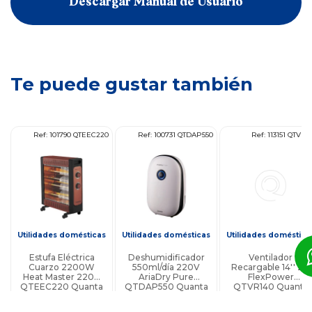
Descargar Manual de Usuario
Te puede gustar también
18
Ref: 101790 QTEEC220
Ref: 100731 QTDAP550
Ref: 113151 QTVR1
s
Utilidades domésticas
Utilidades domésticas
Utilidades doméstica
Estufa Eléctrica
Deshumidificador
Ventilador
Cuarzo 2200W
550ml/día 220V
Recargable 14'' 2x1
Heat Master 220V
AriaDry Pure
FlexPower
QTEEC220 Quanta
QTDAP550 Quanta
QTVR140 Quanta