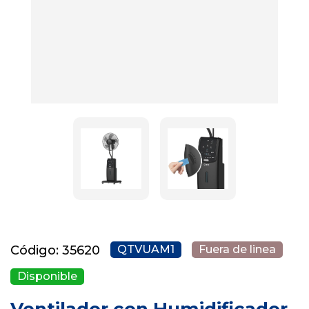
Código: 35620
QTVUAM1
Fuera de linea
Disponible