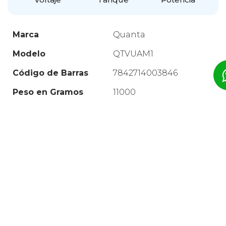
Marca
Quanta
Modelo
QTVUAM1
Código de Barras
7842714003846
Peso en Gramos
11000
Medidas en 'CM'
Ancho: 72.00 X Alto:
52.00 X Fondo: 33.00
Descargar Manual de Usuario