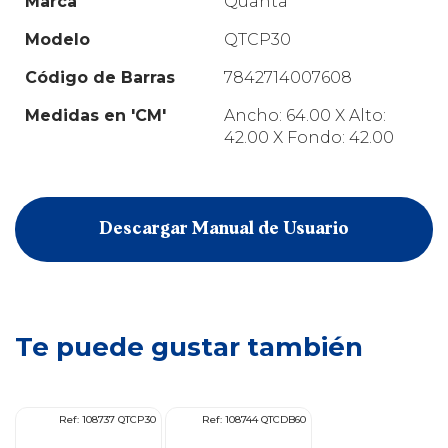
Marca
Quanta
Modelo
QTCP30
Código de Barras
7842714007608
Medidas en 'CM'
Ancho: 64.00 X Alto:
42.00 X Fondo: 42.00
Descargar Manual de Usuario
Te puede gustar también
60
Ref: 108737 QTCP30
Ref: 108744 QTCDB60