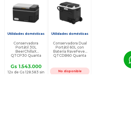
Utilidades domésticas
Utilidades domésticas
Conservadora
Conservadora Dual
Portátil 30L
Portátil 60L con
0
BeerChillaX
Batería RaveFever
QTCP30 Quanta
QTCDB60 Quanta
Gs 1.543.000
No disponible
12x de Gs 128.583 sin
intereses
Comprar