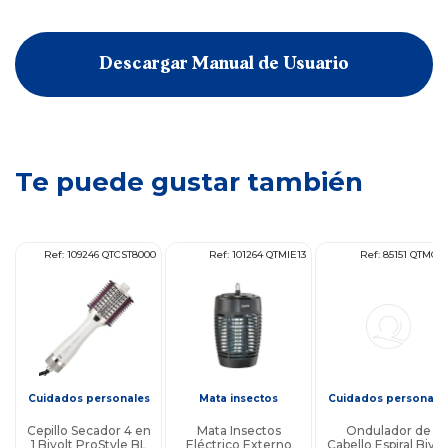
Descargar Manual de Usuario
Te puede gustar también
50
Ref: 109246 QTCST8000
Ref: 101264 QTMIE13
Ref: 85151 QTMC2
s
Cuidados personales
Mata insectos
Cuidados personale
Cepillo Secador 4 en
Mata Insectos
Ondulador de
1 Bivolt ProStyle BL
Eléctrico Externo
Cabello Espiral Bivol