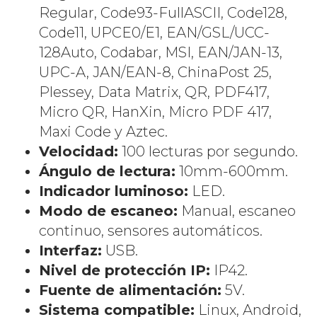
Regular, Code93-FullASCII, Code128,
Code11, UPCE0/E1, EAN/GSL/UCC-
128Auto, Codabar, MSI, EAN/JAN-13,
UPC-A, JAN/EAN-8, ChinaPost 25,
Plessey, Data Matrix, QR, PDF417,
Micro QR, HanXin, Micro PDF 417,
Maxi Code y Aztec.
Velocidad:
100 lecturas por segundo.
Ángulo de lectura:
10mm-600mm.
Indicador luminoso:
LED.
Modo de escaneo:
Manual, escaneo
continuo, sensores automáticos.
Interfaz:
USB.
Nivel de protección IP:
IP42.
Fuente de alimentación:
5V.
Sistema compatible:
Linux, Android,