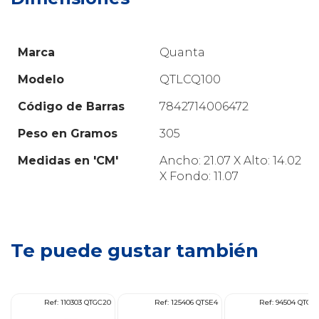
Marca
Quanta
Modelo
QTLCQ100
Código de Barras
7842714006472
Peso en Gramos
305
Medidas en 'CM'
Ancho: 21.07 X Alto: 14.02
X Fondo: 11.07
Te puede gustar también
F2
Ref: 110303 QTGC20
Ref: 125406 QTSE4
Ref: 94504 QTGC