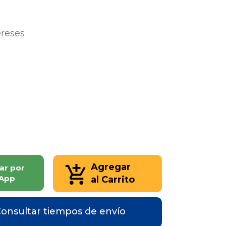
ereses
Agregar
ar por
App
al Carrito
onsultar tiempos de envío