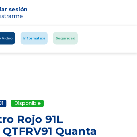
iar sesión
istrarme
y Video
Informática
Seguridad
91
Disponible
tro Rojo 91L
c QTFRV91 Quanta