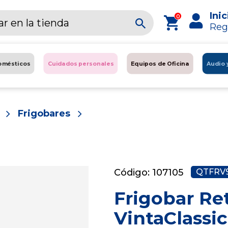
Inic
0
Reg
omésticos
Cuidados personales
Equipos de Oficina
Audio 
Frigobares
Código: 107105
QTFRV
Frigobar Re
VintaClassi