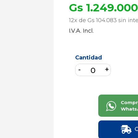
Gs 1.249.000
12x de Gs 104.083 sin int
I.V.A. Incl.
Cantidad
Compr
Whats
C