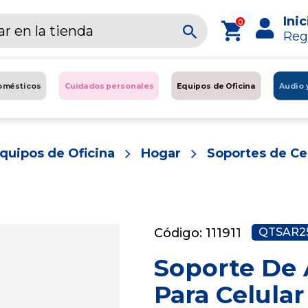
Inic
0
Reg
omésticos
Cuidados personales
Equipos de Oficina
Audio 
quipos de Oficina
Hogar
Soportes de Ce
Código: 111911
QTSAR2
Soporte De 
Para Celula