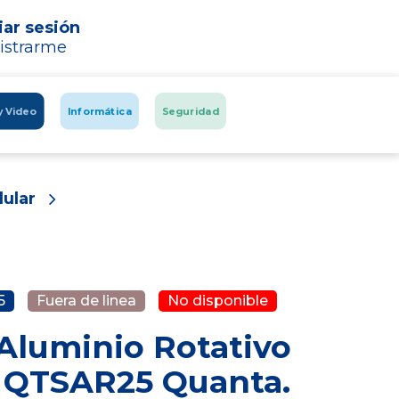
iar sesión
istrarme
y Video
Informática
Seguridad
lular
5
Fuera de linea
No disponible
Aluminio Rotativo
r QTSAR25 Quanta.