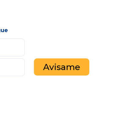
gue
Avisame