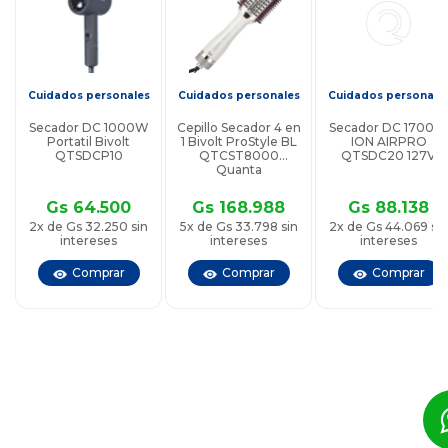
Cuidados personales
Cuidados personales
Cuidados personale
Secador DC 1000W
Cepillo Secador 4 en
Secador DC 1700W
Portatil Bivolt
1 Bivolt ProStyle BL
ION AIRPRO
QTSDCP10
QTCST8000
QTSDC20 127V
a
Quanta
Gs 64.500
Gs 168.988
Gs 88.138
2x de Gs 32.250 sin
5x de Gs 33.798 sin
2x de Gs 44.069 sin
intereses
intereses
intereses
Comprar
Comprar
Comprar