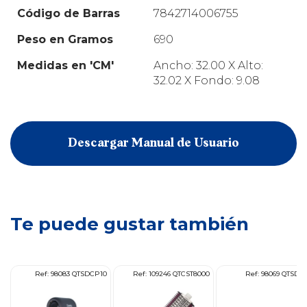
Código de Barras
7842714006755
Peso en Gramos
690
Medidas en 'CM'
Ancho: 32.00 X Alto:
32.02 X Fondo: 9.08
Descargar Manual de Usuario
Te puede gustar también
00
Ref: 98083 QTSDCP10
Ref: 109246 QTCST8000
Ref: 98069 QTSDC