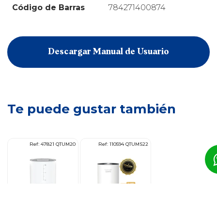
Código de Barras
784271400874
Descargar Manual de Usuario
Te puede gustar también
22
Ref: 47821 QTUM20
Ref: 110594 QTUMS22
s
Utilidades domésticas
Utilidades domésticas