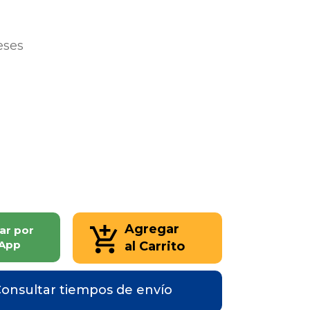
eses
Agregar
ar por
App
al Carrito
onsultar tiempos de envío