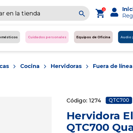
Inic
0
Reg
omésticos
Cuidados personales
Equipos de Oficina
Audio 
cas
Cocina
Hervidoras
Fuera de línea
Código: 1274
QTC700
Hervidora El
QTC700 Qua