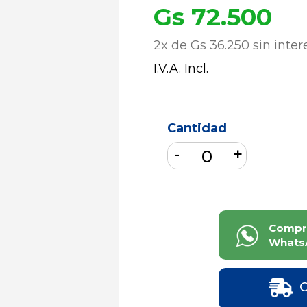
Gs 72.500
2x de Gs 36.250 sin inter
I.V.A. Incl.
Cantidad
Compr
Whats
C