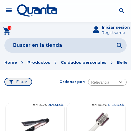
Iniciar sesión
0
Registrarme
Home
Productos
Cuidados personales
Bellez
Filtrar
Ordenar por:
Relevancia
Ref.: 95846
QTALS1600
Ref.: 109246
QTCST8000