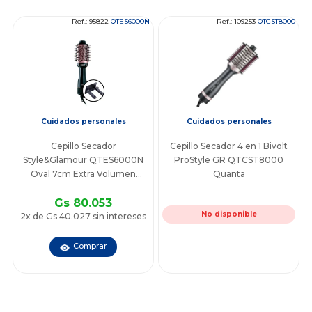
Ref.: 95822
QTES6000N
Ref.: 109253
QTCST8000
Cuidados personales
Cuidados personales
Cepillo Secador
Cepillo Secador 4 en 1 Bivolt
Style&Glamour QTES6000N
ProStyle GR QTCST8000
Oval 7cm Extra Volumen
Quanta
Original Con Soporte Bivolt
Gs 80.053
No disponible
2x de Gs 40.027 sin intereses
Comprar