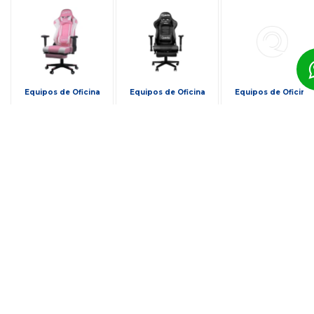
Equipos de Oficina
Equipos de Oficina
Equipos de Oficina
Silla Gamer
Silla Gamer
Silla Gamer
Emperor Rosa-
Emperor Quanta
Emperor Negro-
Blanco QUANTA
Negro QTGC20
Rojo QTGC20
QTGC20
Quanta
Gs 1.139.000
Gs 1.095.000
Gs 1.095.000
12x de Gs 94.917 sin
12x de Gs 91.250 sin
12x de Gs 91.250 sin
intereses
intereses
intereses
Comprar
Comprar
Comprar