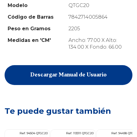
Modelo
QTGC20
Código de Barras
7842714005864
Peso en Gramos
2205
Medidas en 'CM'
Ancho: 77.00 X Alto:
134.00 X Fondo: 66.00
Descargar Manual de Usuario
Te puede gustar también
F2
Ref: 94504 QTGC20
Ref: 113311 QTGC20
Ref: 94498 QTGC