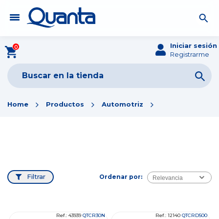
Iniciar sesión
0
Registrarme
Home
Productos
Automotriz
Filtrar
Ordenar por:
Relevancia
Ref.: 43939
QTCR30N
Ref.: 12140
QTCRD500