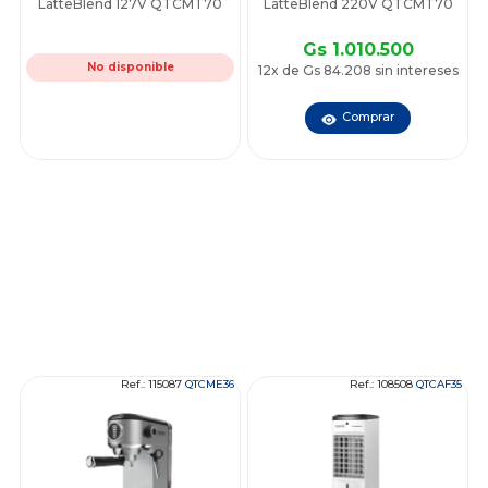
LatteBlend 127V QTCMT70
LatteBlend 220V QTCMT70
Gs 1.010.500
No disponible
12x de Gs 84.208 sin intereses
Comprar
Ref.: 115087
QTCME36
Ref.: 108508
QTCAF35