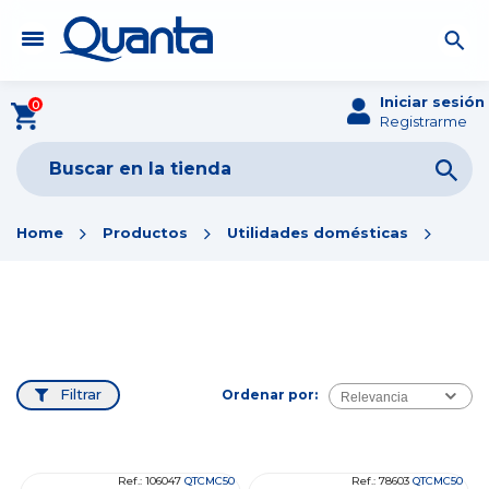
Iniciar sesión
0
Registrarme
Home
Productos
Utilidades domésticas
Filtrar
Ordenar por:
Relevancia
Ref.: 106047
QTCMC50
Ref.: 78603
QTCMC50