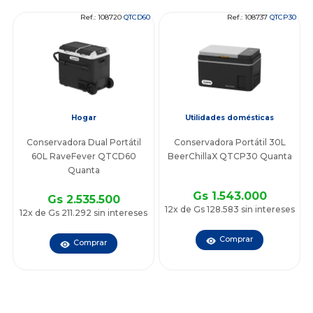
Ref.: 108720
QTCD60
Ref.: 108737
QTCP30
Hogar
Utilidades domésticas
Conservadora Dual Portátil
Conservadora Portátil 30L
60L RaveFever QTCD60
BeerChillaX QTCP30 Quanta
Quanta
Gs 1.543.000
Gs 2.535.500
12x de Gs 128.583 sin intereses
12x de Gs 211.292 sin intereses
Comprar
Comprar