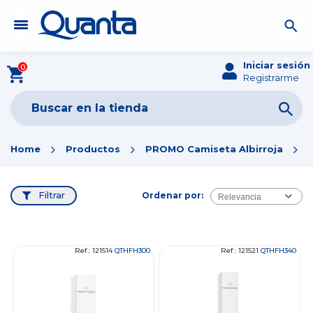
Iniciar sesión
0
Registrarme
Home
Productos
PROMO Camiseta Albirroja
Filtrar
Ordenar por:
Relevancia
Ref.: 121514
QTHFH300
Ref.: 121521
QTHFH340