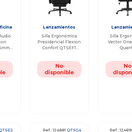
ficina
Lanzamientos
Lanzami
Audio
Silla Ergonómica
Silla Ergo
con
Presidencial Flexion
Vector On
.5mm
Confort QTSEF1
Quan
uanta
Quanta
s
No
No
le
disponible
dispon
QTSE2
Ref.: 124881
QTSG4
Ref.: 1248