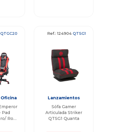
3
QTGC20
Ref.: 124904
QTSG1
 Oficina
Lanzamientos
 Emperor
Sófa Gamer
e Pad
Articulada Striker
ro/ Rojo
QTSG1 Quanta
uanta