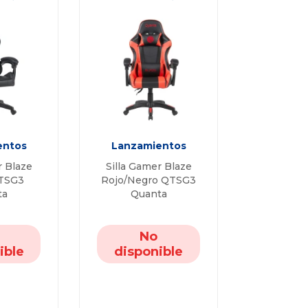
entos
Lanzamientos
r Blaze
Silla Gamer Blaze
TSG3
Rojo/Negro QTSG3
ta
Quanta
No
ible
disponible