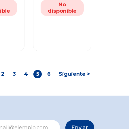
No
ible
disponible
2
3
4
5
6
Siguiente >
Enviar