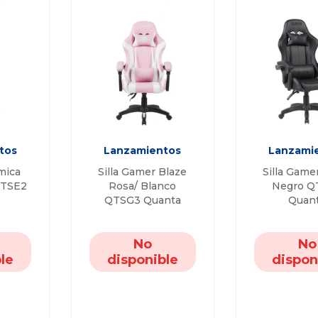
tos
Lanzamientos
Lanzami
mica
Silla Gamer Blaze
Silla Game
QTSE2
Rosa/ Blanco
Negro Q
QTSG3 Quanta
Quan
No
No
le
disponible
dispon