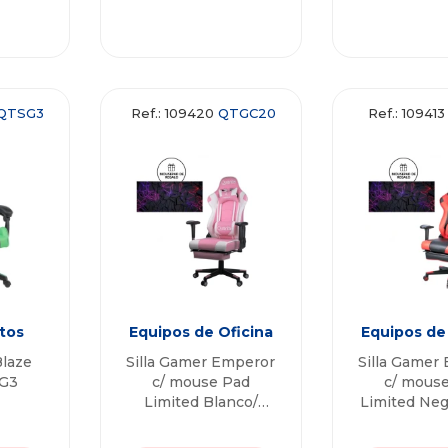
QTSG3
Ref.: 109420
QTGC20
Ref.: 10941
tos
Equipos de Oficina
Equipos de
Blaze
Silla Gamer Emperor
Silla Gamer
G3
c/ mouse Pad
c/ mous
Limited Blanco/
Limited Neg
Rosa QTGC20
QTGC20 Q
Quanta