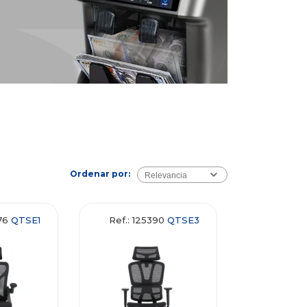
Ordenar por:
Relevancia
376
QTSE1
Ref.: 125390
QTSE3