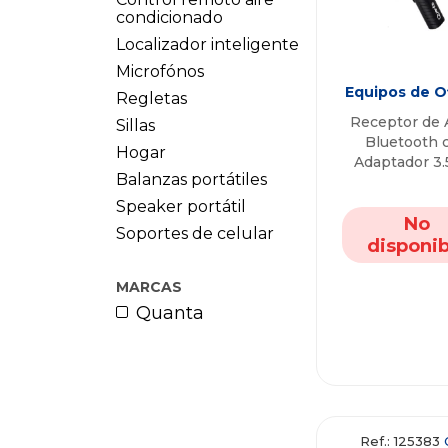
condicionado
Localizador inteligente
Microfónos
Equipos de O
Regletas
Receptor de 
Sillas
Bluetooth 
Hogar
Adaptador 3
Balanzas portátiles
QTRABT10 Q
Essential
Speaker portátil
No
Soportes de celular
disponib
MARCAS
Quanta
Ref.: 125383