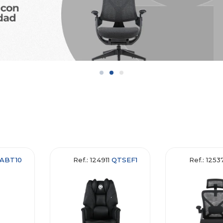
ABT10
Ref.: 124911
QTSEF1
Ref.: 125