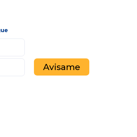
gue
Avisame