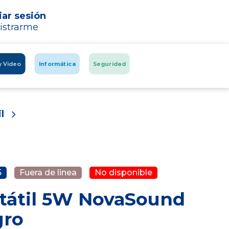
iar sesión
istrarme
y Video
Informática
Seguridad
l
5
Fuera de linea
No disponible
tátil 5W NovaSound
gro