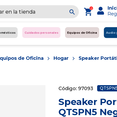
Inic
0
Reg
omésticos
Cuidados personales
Equipos de Oficina
Audio 
quipos de Oficina
Hogar
Speaker Portáti
Código: 97093
QTSPN
Speaker Por
QTSPN5 Ne