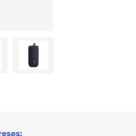
reses: