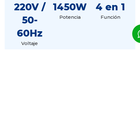
220V /
1450W
4 en 1
Potencia
Función
50-
60Hz
Voltaje
Marca
Quanta
Modelo
QTCMT70
Código de Barras
7842714007479
Medidas en 'CM'
Ancho: 36.00 X Alto:
16.00 X Fondo: 31.50
Descargar Manual de Usuario