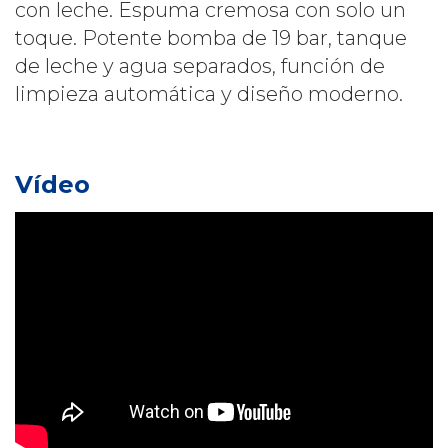
con leche. Espuma cremosa con solo un
toque. Potente bomba de 19 bar, tanque
de leche y agua separados, función de
limpieza automática y diseño moderno.
Vídeo